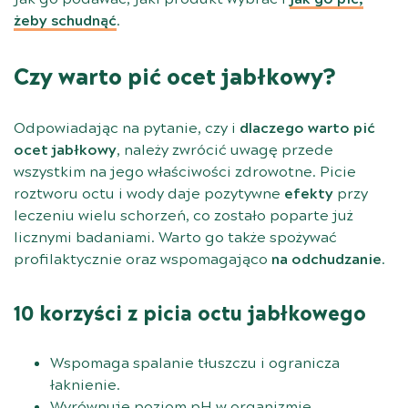
żeby schudnąć
.
Czy warto pić ocet jabłkowy?
Odpowiadając na pytanie, czy i
dlaczego warto pić
ocet jabłkowy
, należy zwrócić uwagę przede
wszystkim na jego właściwości zdrowotne. Picie
roztworu octu i wody daje pozytywne
efekty
przy
leczeniu wielu schorzeń, co zostało poparte już
licznymi badaniami. Warto go także spożywać
profilaktycznie oraz wspomagająco
na odchudzanie
.
10 korzyści z picia octu jabłkowego
Wspomaga spalanie tłuszczu i ogranicza
łaknienie.
Wyrównuje poziom pH w organizmie.