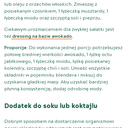
lub oleju z orzechów włoskich. Zmieszaj z
posiekanym czosnkiem, 1 łyżeczką musztardy, 1
łyżeczką miodu oraz szczyptą soli i pieprzu.
Ciekawym urozmaiceniem dla zwykłej sałatki jest
też
dressing na bazie awokado
.
Proporcje
: Do wykonania jednej porcji potrzebujesz
połowę średniej wielkości awokado, 1 łyżkę octu
jabłkowego, 1 łyżeczkę miodu, łyżkę posiekanej
kolendry, szczyptę chili i soli. Umieść wszystkie
składniki w pojemniku blendera i miksuj do
uzyskania gładkiej masy. Aby uzyskać bardziej
płynną konsystencję, dodaj odrobinę wody.
Dodatek do soku lub koktajlu
Dobrym sposobem na dostarczenie organizmowi