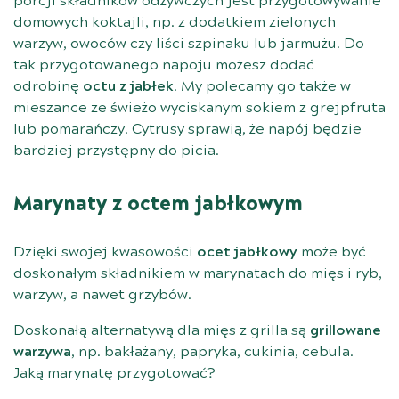
porcji składników odżywczych jest przygotowywanie
domowych koktajli, np. z dodatkiem zielonych
warzyw, owoców czy liści szpinaku lub jarmużu. Do
tak przygotowanego napoju możesz dodać
odrobinę
octu z jabłek
. My polecamy go także w
mieszance ze świeżo wyciskanym sokiem z grejpfruta
lub pomarańczy. Cytrusy sprawią, że napój będzie
bardziej przystępny do picia.
Marynaty z octem jabłkowym
Dzięki swojej kwasowości
ocet jabłkowy
może być
doskonałym składnikiem w marynatach do mięs i ryb,
warzyw, a nawet grzybów.
Doskonałą alternatywą dla mięs z grilla są
grillowane
warzywa
, np. bakłażany, papryka, cukinia, cebula.
Jaką marynatę przygotować?