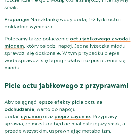
rozcieńczenie go z wodą, która zmiękczy intensywny
smak.
Proporcje
: Na szklankę wody dodaj 1-2 łyżki octu i
dokładnie wymieszaj.
Polecamy także połączenie
octu jabłkowego z wodą i
miodem
, który osłodzi napój. Jedna łyżeczka miodu
sprawdzi się doskonale. W tym przypadku ciepła
woda sprawdzi się lepiej – ułatwi rozpuszczenie się
miodu.
Picie octu jabłkowego z przyprawami
Aby osiągnąć lepsze
efekty picia octu na
odchudzanie
, warto do napoju
dodać
cynamon
oraz
pieprz cayenne
. Przyprawy
sprawią, że mikstura będzie miał ostrzejszy smak, a
przede wszystkim, usprawniając metabolizm,