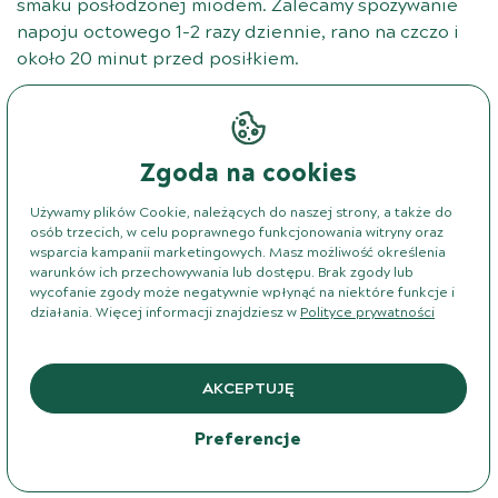
smaku posłodzonej miodem. Zalecamy spożywanie
napoju octowego 1-2 razy dziennie, rano na czczo i
około 20 minut przed posiłkiem.
Jak stosować ocet jabłkowy
leczniczo?
Zgoda na cookies
Używamy plików Cookie, należących do naszej strony, a także do
Ocet jabłkowy przeciwdziała chorobom układu
osób trzecich, w celu poprawnego funkcjonowania witryny oraz
krążeniowego, a wielu twierdzi, że ogranicza ryzyko
wsparcia kampanii marketingowych. Masz możliwość określenia
warunków ich przechowywania lub dostępu. Brak zgody lub
zachorowania na raka. Badania dowodzą, że jego
wycofanie zgody może negatywnie wpłynąć na niektóre funkcje i
stosowanie spowalnia również rozwój bakterii i
działania. Więcej informacji znajdziesz w
Polityce prywatności
grzybów, a tym samym chroni nas przed infekcjami.
Poznaj także
właściwości i zastosowanie octu
AKCEPTUJĘ
malinowego
, który doskonale sprawdza się podczas
przeziębienia.
Preferencje
Angina i przeziębienie