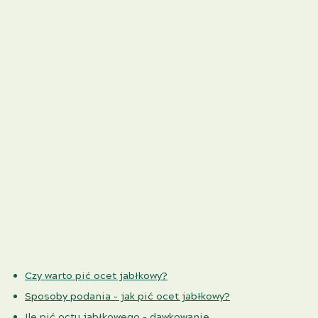
Czy warto pić ocet jabłkowy?
Sposoby podania – jak pić ocet jabłkowy?
Ile pić octu jabłkowego – dawkowanie