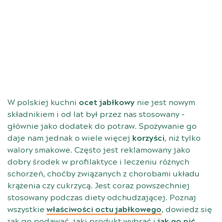
W polskiej kuchni
ocet jabłkowy
nie jest nowym
składnikiem i od lat był przez nas stosowany –
głównie jako dodatek do potraw. Spożywanie go
daje nam jednak o wiele więcej
korzyści
, niż tylko
walory smakowe. Często jest reklamowany jako
dobry środek w profilaktyce i leczeniu różnych
schorzeń, choćby związanych z chorobami układu
krążenia czy cukrzycą. Jest coraz powszechniej
stosowany podczas diety odchudzającej. Poznaj
wszystkie
właściwości octu jabłkowego
, dowiedz się
jak go podawać, jaki produkt wybrać i
jak go pić,