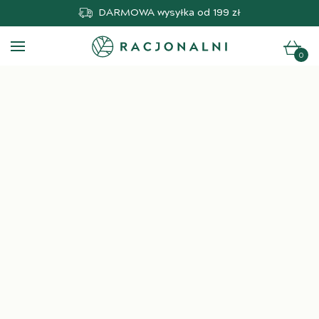
DARMOWA
wysyłka od 199 zł
0