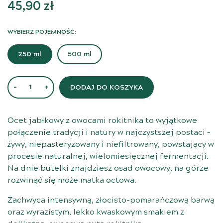
45,90
zł
WYBIERZ POJEMNOŚĆ:
250 ml
500 ml
ilość Żywy ocet jabłkowy z rokitnikiem
DODAJ DO KOSZYKA
Ocet jabłkowy z owocami rokitnika to wyjątkowe
połączenie tradycji i natury w najczystszej postaci –
żywy, niepasteryzowany i niefiltrowany, powstający w
procesie naturalnej, wielomiesięcznej fermentacji.
Na dnie butelki znajdziesz osad owocowy, na górze
rozwinąć się może matka octowa.
Zachwyca intensywną, złocisto-pomarańczową barwą
oraz wyrazistym, lekko kwaskowym smakiem z