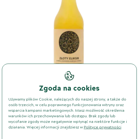
Zgoda na cookies
Używamy plików Cookie, należących do naszej strony, a także do
osób trzecich, w celu poprawnego funkcjonowania witryny oraz
Złoty Eliksir – Oxymel – imbir, czosnek,
wsparcia kampanii marketingowych. Masz możliwość określenia
warunków ich przechowywania lub dostępu. Brak zgody lub
kurkuma, pieprz
wycofanie zgody może negatywnie wpłynąć na niektóre funkcje i
działania. Więcej informacji znajdziesz w
Polityce prywatności
(46 opinii)