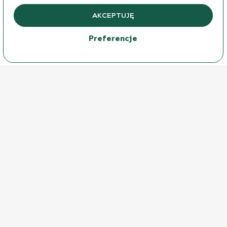
AKCEPTUJĘ
250 ml
70,90
ZŁ
- DO KOSZYKA
Preferencje
DOWIEDZ SIĘ WIĘCEJ
DO KOSZYKA