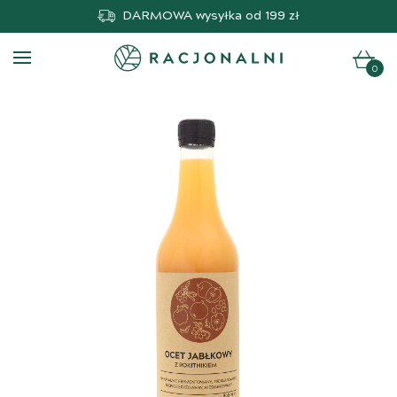
DARMOWA
wysyłka od 199 zł
0