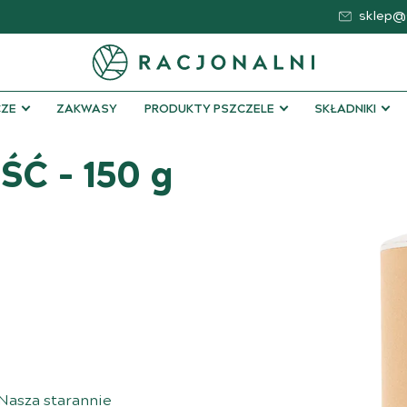
sklep@s
ZE
ZAKWASY
PRODUKTY PSZCZELE
SKŁADNIKI
Ć – 150 g
Nasza starannie