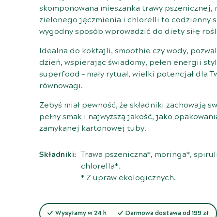
skomponowana mieszanka trawy pszenicznej, mo
zielonego jęczmienia i chlorelli to codzienny s
wygodny sposób wprowadzić do diety siłę rośl
Idealna do koktajli, smoothie czy wody, pozwa
dzień, wspierając świadomy, pełen energii styl 
superfood – mały rytuał, wielki potencjał dla 
równowagi.
Żebyś miał pewność, że składniki zachowają sw
pełny smak i najwyższą jakość, jako opakowani
zamykanej kartonowej tuby.
Składniki:
Trawa pszeniczna*, moringa*, spirul
chlorella*.
* Z upraw ekologicznych.
Wysyłamy w 24 h
Darmowa dostawa od 199 zł