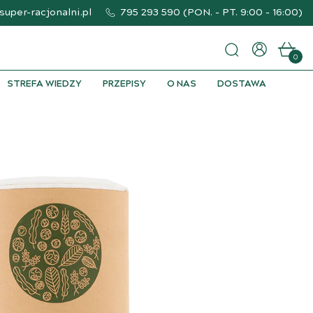
uper-racjonalni.pl
795 293 590
(
PON. - PT. 9:00 - 16:00
)
0
STREFA WIEDZY
PRZEPISY
O NAS
DOSTAWA