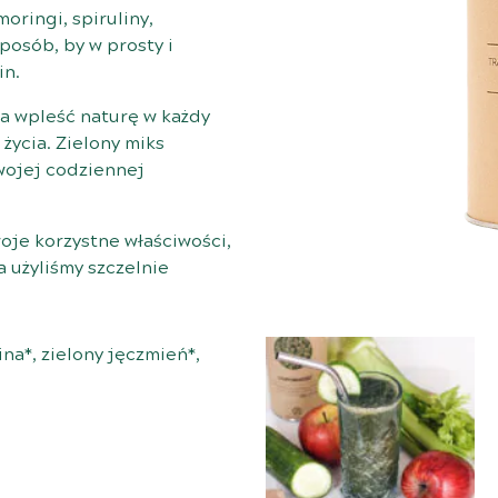
ringi, spiruliny,
posób, by w prosty i
in.
la wpleść naturę w każdy
życia. Zielony miks
Twojej codziennej
oje korzystne właściwości,
a użyliśmy szczelnie
ina*, zielony jęczmień*,