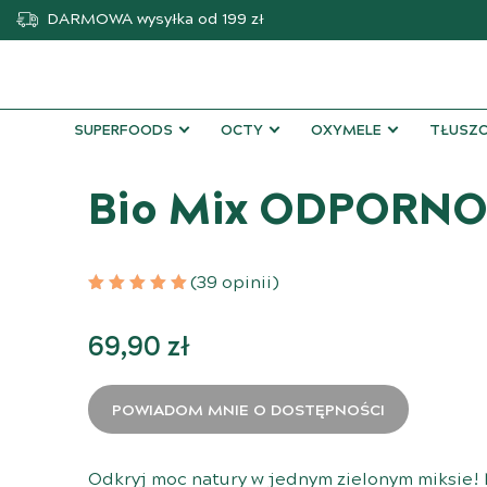
DARMOWA
wysyłka od 199 zł
SUPERFOODS
OCTY
OXYMELE
TŁUSZC
Bio Mix ODPORNOŚ
(39 opinii)
69,90
zł
POWIADOM MNIE O DOSTĘPNOŚCI
Odkryj moc natury w jednym zielonym miksie! 