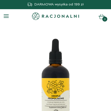
DARMOWA
wysyłka od 199 zł
0