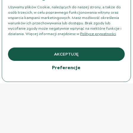
Używamy plików Cookie, należących do naszej strony, a także do
osób trzecich, w celu poprawnego funkcjonowania witryny oraz
wsparcia kampanii marketingowych. Masz możliwość określenia
warunków ich przechowywania lub dostępu. Brak zgody lub
wycofanie zgody może negatywnie wpłynąć na niektóre funkcje i
działania. Więcej informacji znajdziesz w
Polityce prywatności
AKCEPTUJĘ
Preferencje
ilość Krople propolisowe bezalkoholowe - 100
99,90
ZŁ
- DO KOSZYKA