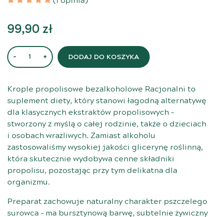
(1 opinia)
99,90
zł
ilość Krople propolisowe bezalkoholowe - 100 ml
DODAJ DO KOSZYKA
Krople propolisowe bezalkoholowe Racjonalni to
suplement diety, który stanowi łagodną alternatywę
dla klasycznych ekstraktów propolisowych –
stworzony z myślą o całej rodzinie, także o dzieciach
i osobach wrażliwych. Zamiast alkoholu
zastosowaliśmy wysokiej jakości glicerynę roślinną,
która skutecznie wydobywa cenne składniki
propolisu, pozostając przy tym delikatna dla
organizmu.
Preparat zachowuje naturalny charakter pszczelego
surowca – ma bursztynową barwę, subtelnie żywiczny