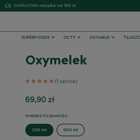
DARMOWA
wysyłka od 199 zł
SUPERFOODS
OCTY
OXYMELE
TŁUSZC
Oxymelek
(1 opinia)
69,90
zł
WYBIERZ POJEMNOŚĆ:
250 ml
500 ml