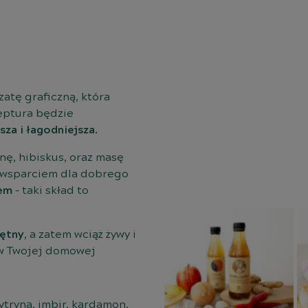
atę graficzną, która
eptura będzie
sza i łagodniejsza.
nę, hibiskus, oraz masę
 wsparciem dla dobrego
dem
– taki skład to
mętny
, a zatem wciąż żywy i
 w Twojej domowej
ytryna, imbir, kardamon,