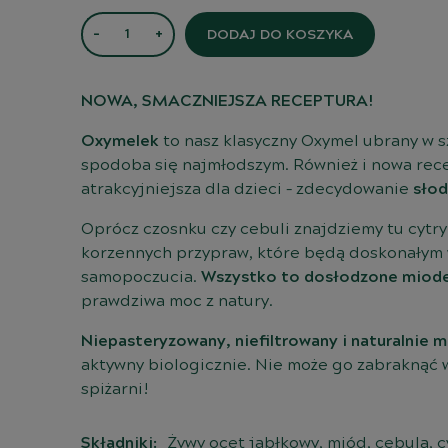
ilość Oxymelek
DODAJ DO KOSZYKA
NOWA, SMACZNIEJSZA RECEPTURA!
Oxymelek
to nasz klasyczny Oxymel ubrany w sz
spodoba się najmłodszym. Również i nowa rec
atrakcyjniejsza dla dzieci – zdecydowanie
słod
Oprócz czosnku czy cebuli znajdziemy tu cytry
korzennych przypraw, które będą doskonałym
samopoczucia.
Wszystko to dosłodzone mio
prawdziwa moc z natury.
Niepasteryzowany, niefiltrowany i naturalnie 
aktywny biologicznie. Nie może go zabraknąć
spiżarni!
Składniki:
Żywy ocet jabłkowy, miód, cebula, c