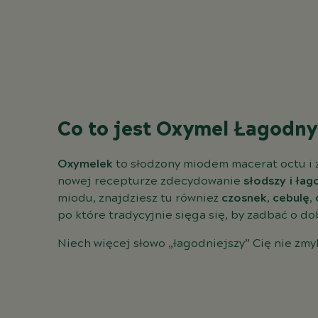
Co to jest Oxymel Łagodn
Oxymelek
to słodzony miodem macerat octu i z
nowej recepturze zdecydowanie
słodszy i łag
miodu, znajdziesz tu również
czosnek
,
cebulę
,
po które tradycyjnie sięga się, by zadbać o d
Niech więcej słowo „łagodniejszy” Cię nie zm