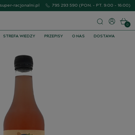
uper-racjonalni.pl
795 293 590
(
PON. - PT. 9:00 - 16:00
)
0
STREFA WIEDZY
PRZEPISY
O NAS
DOSTAWA