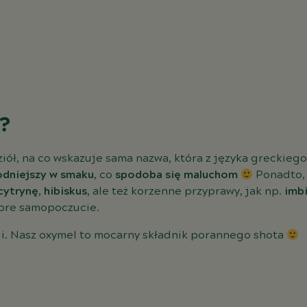
y?
iół, na co wskazuje sama nazwa, która z języka greckieg
odniejszy w smaku
, co
spodoba się maluchom
Ponadto, 
cytrynę
,
hibiskus
, ale też korzenne przyprawy, jak np.
imb
obre samopoczucie.
yli. Nasz oxymel to mocarny składnik porannego shota