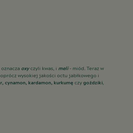
o oznacza
oxy
czyli kwas, i
meli
– miód. Teraz w
oprócz wysokiej jakości octu jabłkowego i
ir, cynamon, kardamon, kurkumę
czy
goździki
,