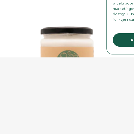
w celu popr
marketingow
dostępu. Br
funkcje i dz
A
Bio pasta kokosowa – 500 ml