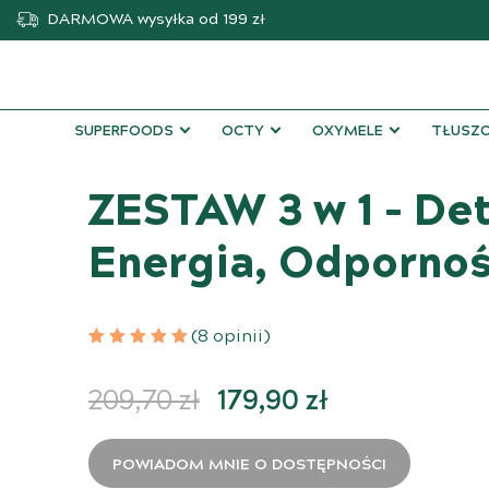
DARMOWA
wysyłka od 199 zł
SUPERFOODS
OCTY
OXYMELE
TŁUSZC
ZESTAW 3 w 1 – De
Energia, Odporno
(8 opinii)
Pierwotna cena wynosi
Aktualna cen
209,70
zł
179,90
zł
POWIADOM MNIE O DOSTĘPNOŚCI