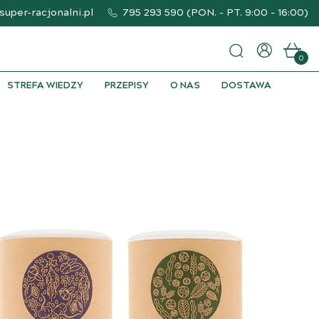
uper-racjonalni.pl
795 293 590
(
PON. - PT. 9:00 - 16:00
)
0
STREFA WIEDZY
PRZEPISY
O NAS
DOSTAWA