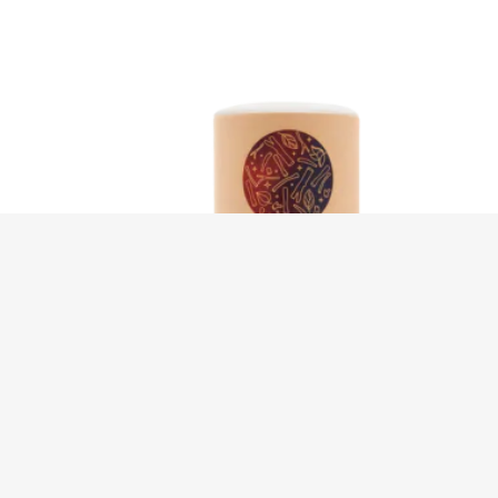
Ashwagandha 4:1 – 150 g