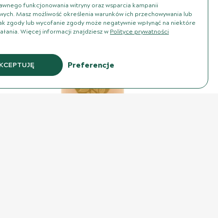
awnego funkcjonowania witryny oraz wsparcia kampanii
ych. Masz możliwość określenia warunków ich przechowywania lub
ak zgody lub wycofanie zgody może negatywnie wpłynąć na niektóre
iałania. Więcej informacji znajdziesz w
Polityce prywatności
Preferencje
KCEPTUJĘ
Bio Moringa – 150 g