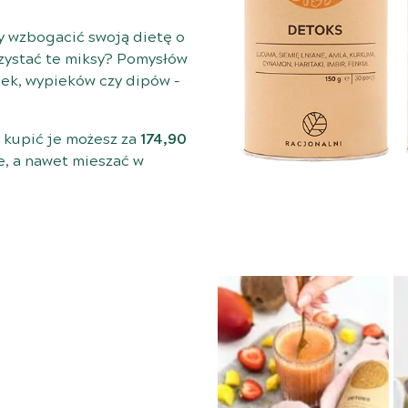
y wzbogacić swoją dietę o
zystać te miksy? Pomysłów
anek, wypieków czy dipów –
k kupić je możesz za
174,90
e, a nawet mieszać w