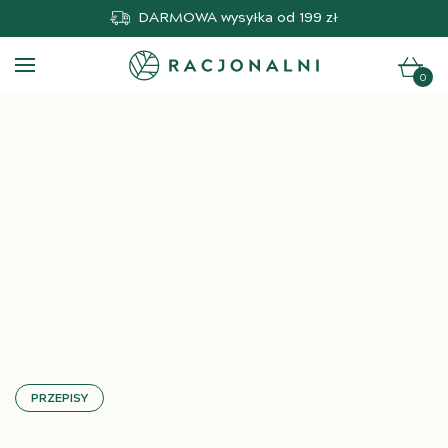
DARMOWA
wysyłka od 199 zł
0
PRZEPISY