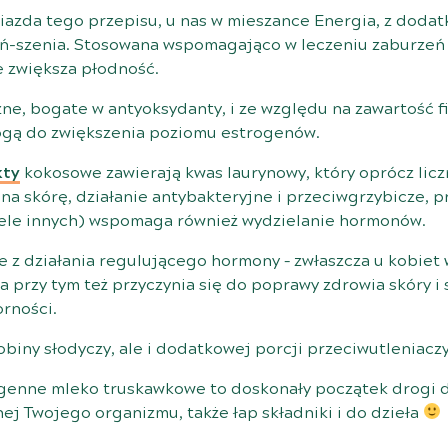
iazda tego przepisu, u nas w
mieszance Energia
, z dodat
żeń-szenia. Stosowana wspomagająco w leczeniu zaburzeń
e zwiększa płodność.
szne, bogate w antyoksydanty, i ze względu na zawartość 
ogą do zwiększenia poziomu estrogenów.
kty
kokosowe zawierają kwas laurynowy, który oprócz licz
na skórę, działanie antybakteryjne i przeciwgrzybicze, p
iele innych) wspomaga również wydzielanie hormonów.
ie z działania regulującego hormony – zwłaszcza u kobiet
 przy tym też przyczynia się do poprawy zdrowia skóry i 
rności.
obiny słodyczy, ale i dodatkowej porcji przeciwutleniaczy
ogenne mleko truskawkowe to doskonały początek drogi 
j Twojego organizmu, także łap składniki i do dzieła