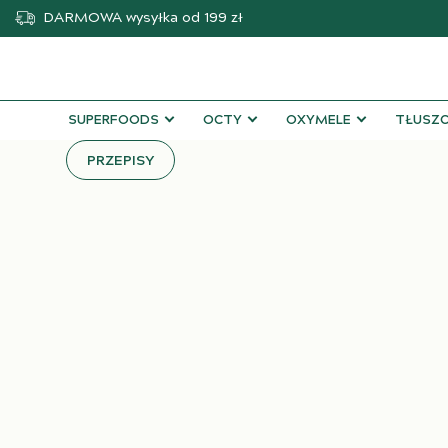
DARMOWA
wysyłka od 199 zł
SUPERFOODS
OCTY
OXYMELE
TŁUSZC
PRZEPISY