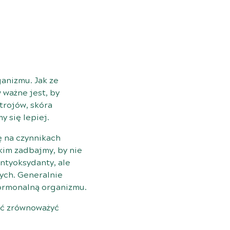
ganizmu. Jak ze
 ważne jest, by
trojów, skóra
y się lepiej.
ę na czynnikach
kim zadbajmy, by nie
antyoksydanty, ale
ych. Generalnie
hormonalną organizmu.
ać zrównoważyć