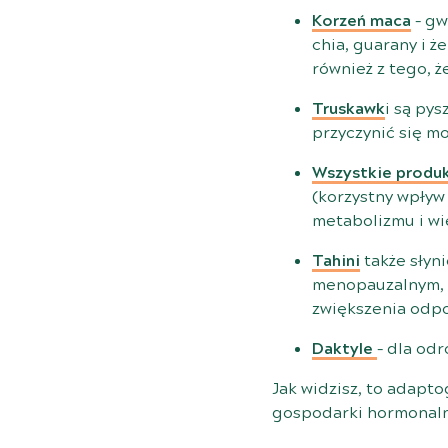
Korzeń maca
– gw
chia, guarany i 
również z tego, ż
Truskawk
i są py
przyczynić się m
Wszystkie produ
(korzystny wpływ 
metabolizmu i w
Tahini
także słyn
menopauzalnym, a
zwiększenia odpo
Daktyle
– dla odr
Jak widzisz, to adapt
gospodarki hormonalne