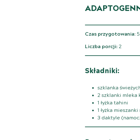
ADAPTOGENN
Czas przygotowania
: 
Liczba porcji:
2
Składniki:
szklanka świeżyc
2 szklanki mlek
1 łyżka tahini
1 łyżka
mieszanki
3 daktyle (namoc