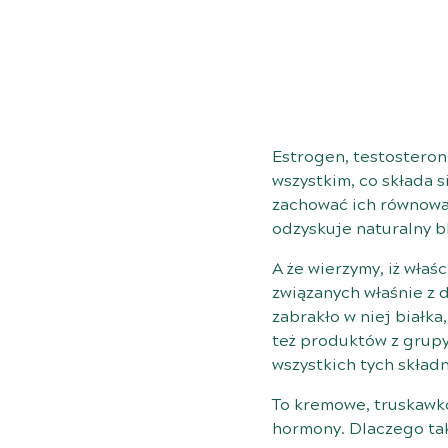
Estrogen, testosteron,
wszystkim, co składa 
zachować ich równowag
odzyskuje naturalny bl
A że wierzymy, iż wła
związanych właśnie z 
zabrakło w niej białka
też produktów z grup
wszystkich tych skła
To kremowe, truskawk
hormony. Dlaczego ta