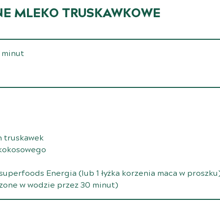
E MLEKO TRUSKAWKOWE
5 minut
h truskawek
a kokosowego
 superfoods Energia
(lub 1 łyżka korzenia maca w proszku
zone w wodzie przez 30 minut)