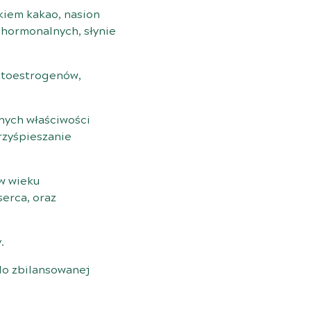
kiem kakao, nasion
 hormonalnych, słynie
fitoestrogenów,
nych właściwości
rzyśpieszanie
 w wieku
serca, oraz
.
do zbilansowanej