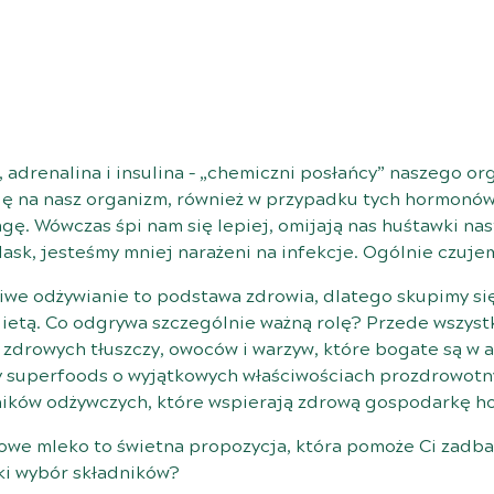
 adrenalina i insulina – „chemiczni posłańcy” naszego or
się na nasz organizm, również w przypadku tych hormonów
ę. Wówczas śpi nam się lepiej, omijają nas huśtawki nas
ask, jesteśmy mniej narażeni na infekcje. Ogólnie czujem
ściwe odżywianie to podstawa zdrowia, dlatego skupimy si
dietą. Co odgrywa szczególnie ważną rolę? Przede wszyst
, zdrowych tłuszczy, owoców i warzyw, które bogate są w 
y superfoods o wyjątkowych właściwościach prozdrowotn
dników odżywczych, które wspierają zdrową gospodarkę 
owe mleko to świetna propozycja, która pomoże Ci zadb
ki wybór składników?