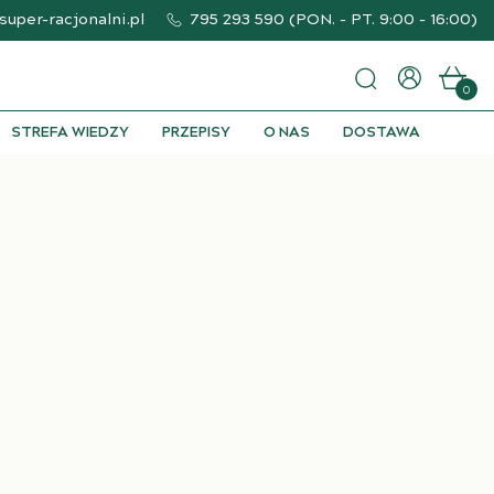
uper-racjonalni.pl
795 293 590
(
PON. - PT. 9:00 - 16:00
)
0
STREFA WIEDZY
PRZEPISY
O NAS
DOSTAWA