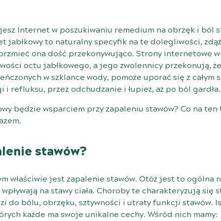
tujesz Internet w poszukiwaniu remedium na obrzęk i ból
et jabłkowy to naturalny specyfik na te dolegliwości, zdąż
 brzmieć ona dość przekonywująco. Strony internetowe w
wości octu jabłkowego, a jego zwolennicy przekonują, że 
cieńczonych w szklance wody, pomoże uporać się z całym
 i refluksu, przez odchudzanie i łupież, aż po ból gardła.
kowy będzie wsparciem przy zapaleniu stawów? Co na ten
razem.
alenie stawów?
ym właściwie jest zapalenie stawów. Otóż jest to ogólna 
 wpływają na stawy ciała. Choroby te charakteryzują się
i do bólu, obrzęku, sztywności i utraty funkcji stawów. I
tórych każde ma swoje unikalne cechy. Wśród nich mamy: