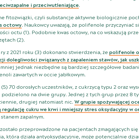
zeciwzapalne i przeciwutleniające
.
ne fitozwiązki, czyli substancje aktywne biologicznie po
as octowy
. Naukowcy uważają, że polifenole przyczyniać 
ści octu (
1
). Podobnie kwas octowy, na co wskazują prz
zętach (
2
).
ry z 2021 roku (
3
) dokonano stwierdzenia, że
polifenole 
ji dolegliwości związanych z zapaleniem stawów, jak us
emniej jednak niezbędne są bardziej szczegółowe badani
enoli zawartych w occie jabłkowym.
 (
5
) 70 dorosłych uczestników, z cukrzycą typu 2 oraz w
w, podzielono na dwie grupy. Jednej z tych grup przez 8
iennie, drugiej natomiast nic.
W grupie spożywającej oc
regulację cukru we krwi i mniejszy stres oksydacyjny w o
e stanem zapalnym.
 zostało przeprowadzone na pacjentach zmagających się
ia, która działa antyoksydacyjnie, może potencjalnie dzi