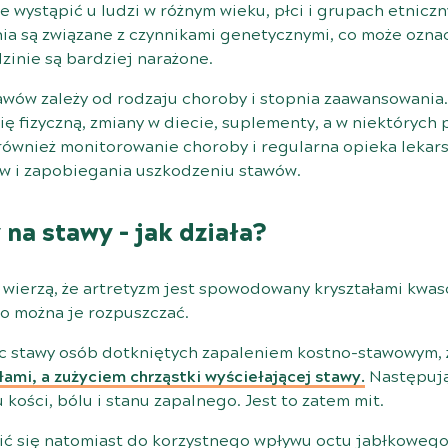
 wystąpić u ludzi w różnym wieku, płci i grupach etniczn
ia są związane z czynnikami genetycznymi, co może ozna
zinie są bardziej narażone.
awów zależy od rodzaju choroby i stopnia zaawansowani
ię fizyczną, zmiany w diecie, suplementy, a w niektórych
 również monitorowanie choroby i regularna opieka lekar
w i zapobiegania uszkodzeniu stawów.
na stawy – jak działa?
 wierzą, że artretyzm jest spowodowany kryształami kwas
o można je rozpuszczać.
c stawy osób dotkniętych zapaleniem kostno-stawowym,
mi, a zużyciem chrząstki wyściełającej stawy.
Następują
kości, bólu i stanu zapalnego. Jest to zatem mit.
ić się natomiast do korzystnego wpływu octu jabłkowego