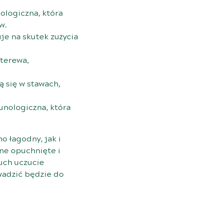
ologiczna, która
w.
je na skutek zużycia
hterewa,
 się w stawach,
nologiczna, która
o łagodny, jak i
ne opuchnięte i
uch uczucie
wadzić będzie do