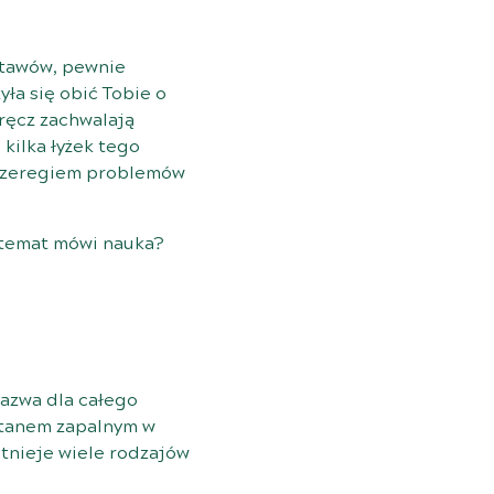
 stawów, pewnie
yła się obić Tobie o
ręcz zachwalają
kilka łyżek tego
 szeregiem problemów
 temat mówi nauka?
nazwa dla całego
 stanem zapalnym w
stnieje wiele rodzajów