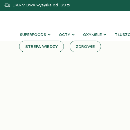
DARMOWA
wysyłka od 199 zł
SUPERFOODS
OCTY
OXYMELE
TŁUSZC
STREFA WIEDZY
ZDROWIE