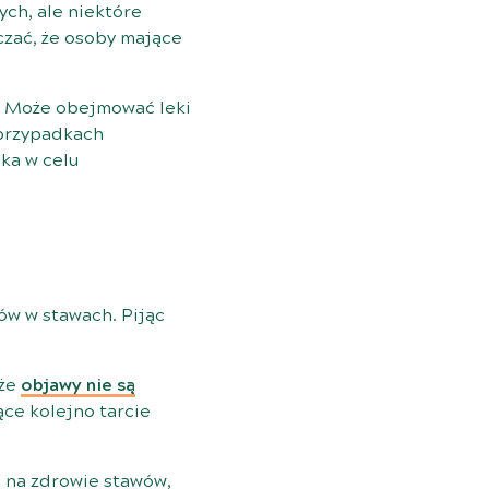
ych, ale niektóre
czać, że osoby mające
a. Może obejmować leki
 przypadkach
ska w celu
ów w stawach. Pijąc
 że
objawy nie są
ce kolejno tarcie
 na zdrowie stawów,