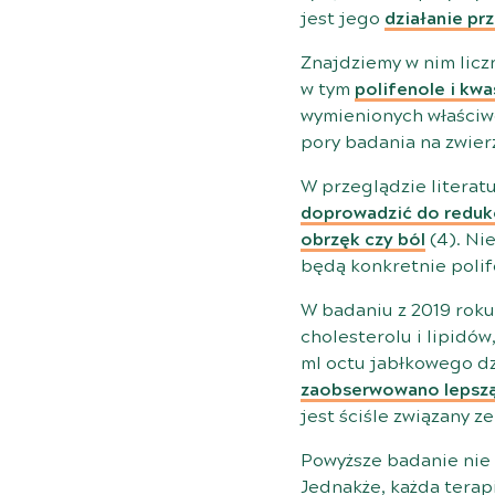
jest jego
działanie pr
Znajdziemy w nim licz
w tym
polifenole i kw
wymienionych właściwo
pory badania na zwier
W przeglądzie literatu
doprowadzić do redukc
obrzęk czy ból
(
4
). Ni
będą konkretnie polif
W badaniu z 2019 roku
cholesterolu i lipidó
ml octu jabłkowego dz
zaobserwowano lepszą 
jest ściśle związany z
Powyższe badanie nie
Jednakże, każda terap