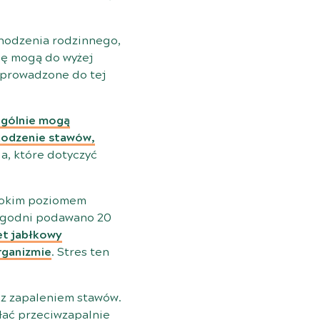
chodzenia rodzinnego,
się mogą do wyżej
eprowadzone do tej
ogólnie mogą
zkodzenie stawów,
a, które dotyczyć
ysokim poziomem
 tygodni podawano 20
et jabłkowy
rganizmie
. Stres ten
 z zapaleniem stawów.
ałać przeciwzapalnie