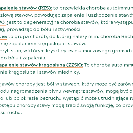
palenie stawów (RZS):
to przewlekła choroba autoimmun
ziową stawów, powodując zapalenie i uszkodzenie stawó
A):
jest to degeneracyjna choroba stawów, która występu
ej, prowadząc do bólu i sztywności.
ie:
to grupa chorób, do której należy m.in. choroba Bec
 się zapaleniem kręgosłupa i stawów.
czyli stan, w którym kryształy kwasu moczowego gromadzą
 do bólu i zapalenia.
apalenie stawów kręgosłupa (ZZSK):
To choroba autoimmu
ie kręgosłupa i stawów miednicy.
awów choroby jest ból w stawach, który może być zarówn
wodu nagromadzenia płynu wewnątrz stawów, mogą być o
no lub po okresie bezruchu wystąpić może utrudniające r
ostępu choroby stawy mogą tracić swoją funkcję, co pro
esu ruchu.