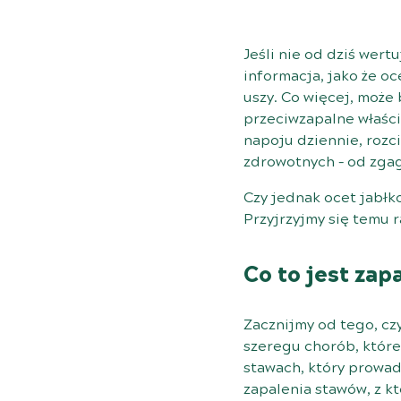
Jeśli nie od dziś wer
informacja, jako że oc
uszy. Co więcej, może
przeciwzapalne właści
napoju dziennie, roz
zdrowotnych – od zgagi
Czy jednak ocet jabł
Przyjrzyjmy się temu 
Co to jest zap
Zacznijmy od tego, cz
szeregu chorób, które
stawach, który prowadz
zapalenia stawów, z k