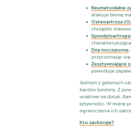
Reumatoidalne za
atakuje błonę ma
Osteoartroza (O
chrząstki stawow
Spondyloartropat
charakteryzująca
Dna moczanowa:
przyczyniając się
Zesztywniające z
powoduje zapalen
Jednym z głównych obj
bardzo bolesny. Z po
wrażliwe na dotyk. Ra
sztywności. W miarę p
ograniczenia ich zakr
Kto zachoruje?