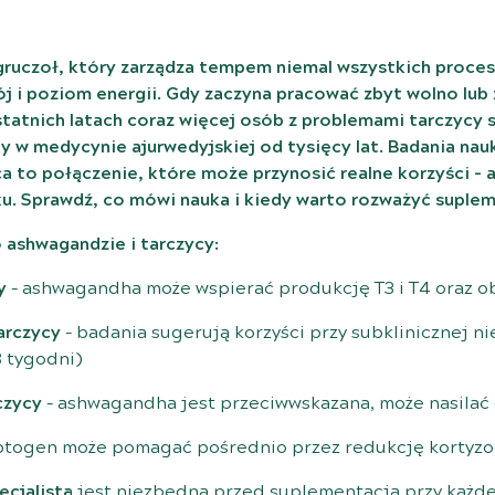
 gruczoł, który zarządza tempem niemal wszystkich proce
j i poziom energii. Gdy zaczyna pracować zbyt wolno lub
statnich latach coraz więcej osób z problemami tarczycy
 w medycynie ajurwedyjskiej od tysięcy lat. Badania nau
 to połączenie, które może przynosić realne korzyści – al
u. Sprawdź, co mówi nauka i kiedy warto rozważyć suplem
 ashwagandzie i tarczycy:
y
– ashwagandha może wspierać produkcję T3 i T4 oraz o
arczycy
– badania sugerują korzyści przy subklinicznej 
8 tygodni)
czycy
– ashwagandha jest przeciwwskazana, może nasilać
ptogen może pomagać pośrednio przez redukcję kortyzol
ecjalistą
jest niezbędna przed suplementacją przy każde