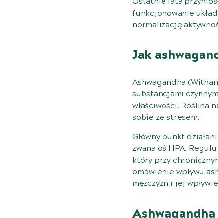
Ostatnie lata przynio
funkcjonowanie układu
normalizację aktywnoś
Jak ashwagand
Ashwagandha (Withani
substancjami czynnym
właściwości. Roślina 
sobie ze stresem.
Główny punkt działani
zwana oś HPA. Reguluj
który przy chroniczny
omówienie wpływu ash
mężczyzn i jej wpływi
Ashwagandha a