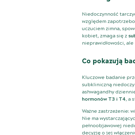
Niedoczynność tarczyc
względem zapotrzebow
uczuciem zimna, spowo
kobiet, zmaga się z
su
nieprawidłowości, ale
Co pokazują ba
Kluczowe badanie prz
subkliniczną niedoczy
ashwagandhy dziennie 
hormonów T3 i T4
, a
Ważne zastrzeżenie: w
Nie ma wystarczającyc
pełnoobjawowej niedo
decyzję o jej włączeni