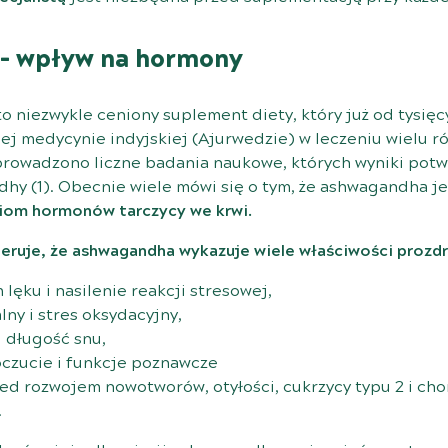
– wpływ na hormony
 niezwykle ceniony suplement diety, który już od tysięc
ej medycynie indyjskiej (Ajurwedzie) w leczeniu wielu r
prowadzono liczne badania naukowe, których wyniki pot
dhy (
1
). Obecnie wiele mówi się o tym, że ashwagandha je
iom hormonów tarczycy we krwi.
geruje, że ashwagandha wykazuje wiele właściwości prozdr
lęku i nasilenie reakcji stresowej,
lny i stres oksydacyjny,
i długość snu,
czucie i funkcje poznawcze
ed rozwojem nowotworów, otyłości, cukrzycy typu 2 i ch
.