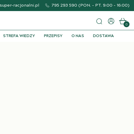
uper-racjonalni.pl
795 293 590
(
PON. - PT. 9:00 - 16:00
)
0
STREFA WIEDZY
PRZEPISY
O NAS
DOSTAWA