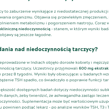
y to zaburzenie wynikające z niedostatecznej produkcj
ania organizmu. Objawia się przewlekłym zmęczeniem, p
lnieniem metabolizmu i pogorszeniem nastroju. Coraz w
bkliniczną niedoczynnością
– stanem, w którym wyniki bad
 objawy są jeszcze łagodne.
dania nad niedoczynnością tarczycy?
eprowadzone w Indiach objęło dorosłe kobiety i mężczyz
nnością tarczycy. Uczestnicy przyjmowali
600 mg ekstrak
przez 8 tygodni. Wyniki były obiecujące: u badanych wz
 stężenie TSH spadło, co świadczyło o poprawie funkcji tar
iększość dostępnych badań dotyczy niedoczynności subkli
h danych, żeby twierdzić, że ashwagandha zastąpi lecze
czynności. Suplementacja może być wartościowym uzupeł
u powinien podjąć lekarz – po analizie wyników TSH, T3 i 