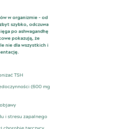
sów w organizmie – od
 zbyt szybko, odczuwa
 sięga po ashwagandhę
kowe pokazują, że
e nie dla wszystkich i
entację.
bniżać TSH
niedoczynności (600 mg
 objawy
u i stresu zapalnego
j chorobie tarczycy