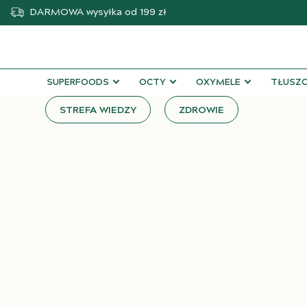
DARMOWA
wysyłka od 199 zł
SUPERFOODS
OCTY
OXYMELE
TŁUSZC
STREFA WIEDZY
ZDROWIE