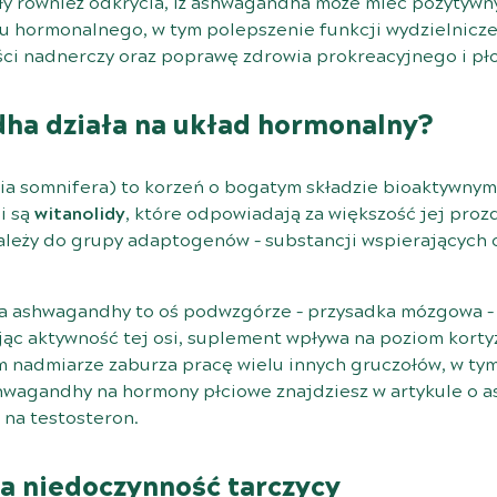
sły również odkrycia, iż ashwagandha może mieć pozytywn
 hormonalnego, w tym polepszenie funkcji wydzielniczej
ci nadnerczy oraz poprawę zdrowia prokreacyjnego i pł
ha działa na układ hormonalny?
a somnifera) to korzeń o bogatym składzie bioaktywnym
i są
witanolidy
, które odpowiadają za większość jej pro
należy do grupy adaptogenów – substancji wspierających
a ashwagandhy to oś podwzgórze – przysadka mózgowa – n
ąc aktywność tej osi, suplement wpływa na poziom korty
m nadmiarze zaburza pracę wielu innych gruczołów, w tym
wagandhy na hormony płciowe znajdziesz w artykule o
a
e na testosteron
.
 niedoczynność tarczycy