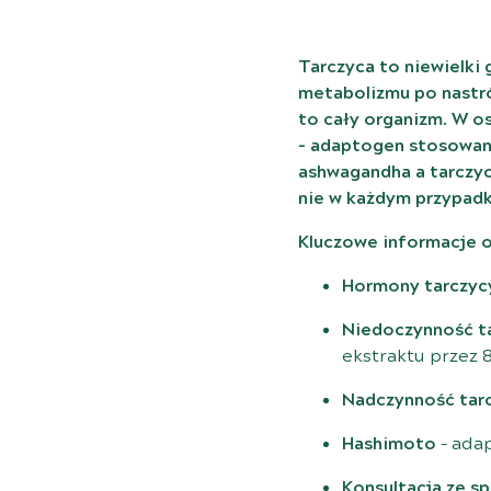
Tarczyca to niewielki
metabolizmu po nastró
to cały organizm. W o
– adaptogen stosowany
ashwagandha a tarczyca
nie w każdym przypadk
Kluczowe informacje o
Hormony tarczyc
Niedoczynność t
ekstraktu przez 
Nadczynność tar
Hashimoto
– ada
Konsultacja ze sp