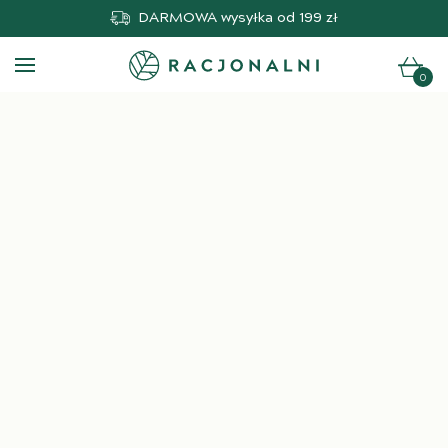
DARMOWA
wysyłka od 199 zł
0