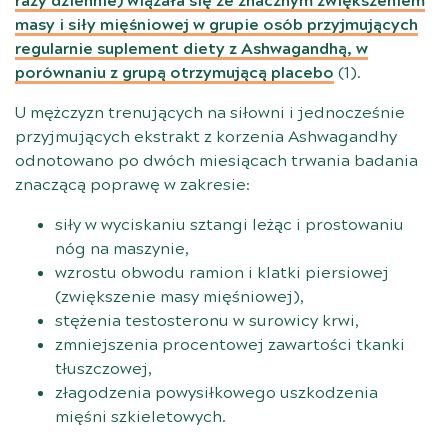
razy dziennie) wiązała się ze znacznym zwiększeniem
masy i siły mięśniowej w grupie osób przyjmujących
regularnie suplement diety z Ashwagandhą, w
porównaniu z grupą otrzymującą placebo
(
1
).
U mężczyzn trenujących na siłowni i jednocześnie
przyjmujących ekstrakt z korzenia Ashwagandhy
odnotowano po dwóch miesiącach trwania badania
znaczącą poprawę w zakresie:
siły w wyciskaniu sztangi leżąc i prostowaniu
nóg na maszynie,
wzrostu obwodu ramion i klatki piersiowej
(zwiększenie masy mięśniowej),
stężenia testosteronu w surowicy krwi,
zmniejszenia procentowej zawartości tkanki
tłuszczowej,
złagodzenia powysiłkowego uszkodzenia
mięśni szkieletowych.