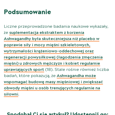
Podsumowanie
Liczne przeprowadzone badania naukowe wykazały,
że
suplementacja ekstraktem z korzenia
Ashwagandhy była skuteczniejsza niż placebo w
poprawie siły i mocy mięśni szkieletowych,
wytrzymałości krążeniowo-oddechowej oraz
regeneracji powysiłkowej (łagodzenia zmęczenia
mięśni) u zdrowych mężczyzn i kobiet regularnie
uprawiających sport
(
18
). Stale rośnie również liczba
badań, które pokazują, że
Ashwagandha może
wspomagać budowę masy mięśniowej i zwiększać
obwody mięśni u osób trenujących regularnie na
siłowni
.
Spodobał Ci się artykuł? Udostępnij go: