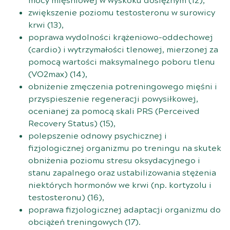
mocy mięśniowej w wyskoku dosiężnym (
12
),
zwiększenie poziomu testosteronu w surowicy
krwi (
13
),
poprawa wydolności krążeniowo-oddechowej
(cardio) i wytrzymałości tlenowej, mierzonej za
pomocą wartości maksymalnego poboru tlenu
(VO2max) (
14
),
obniżenie zmęczenia potreningowego mięśni i
przyspieszenie regeneracji powysiłkowej,
ocenianej za pomocą skali PRS (Perceived
Recovery Status) (
15
),
polepszenie odnowy psychicznej i
fizjologicznej organizmu po treningu na skutek
obniżenia poziomu stresu oksydacyjnego i
stanu zapalnego oraz ustabilizowania stężenia
niektórych hormonów we krwi (np. kortyzolu i
testosteronu) (
16
),
poprawa fizjologicznej adaptacji organizmu do
obciążeń treningowych (
17
).